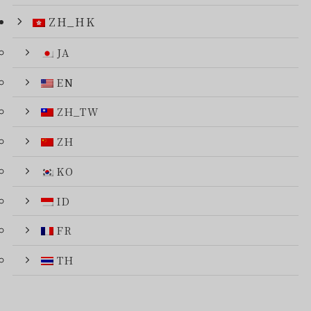
ZH_HK
JA
EN
ZH_TW
ZH
KO
ID
FR
TH