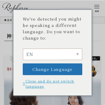
指南
We've detected you might
首頁
神谷理惠
be speaking a different
language. Do you want to
神谷理惠
- TAG -.
change to:
EN
其他。
Change Language
Close and do not switch
language