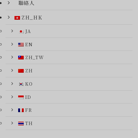
聯絡人
ZH_HK
JA
EN
ZH_TW
ZH
KO
ID
FR
TH