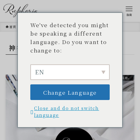
指南
We've detected you might
首頁
神谷理惠
be speaking a different
language. Do you want to
神谷理惠
- TAG -.
change to:
EN
其他。
Change Language
Close and do not switch
language