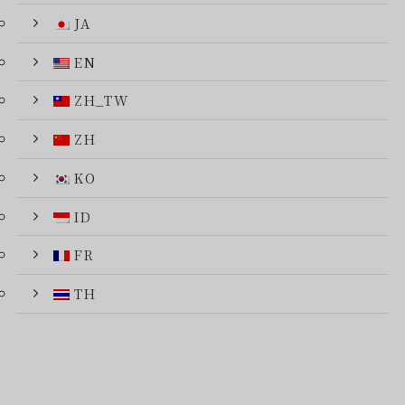
JA
EN
ZH_TW
ZH
KO
ID
FR
TH