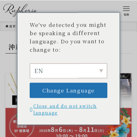
指南
We've detected you might
首頁
沖繩化妝品
be speaking a different
language. Do you want to
沖繩化妝品
- TAG -.
change to:
EN
其他。
Change Language
Close and do not switch
language