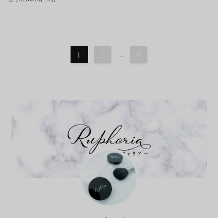
1
2
...
9