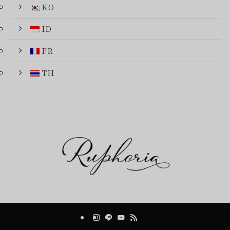
KO
ID
FR
TH