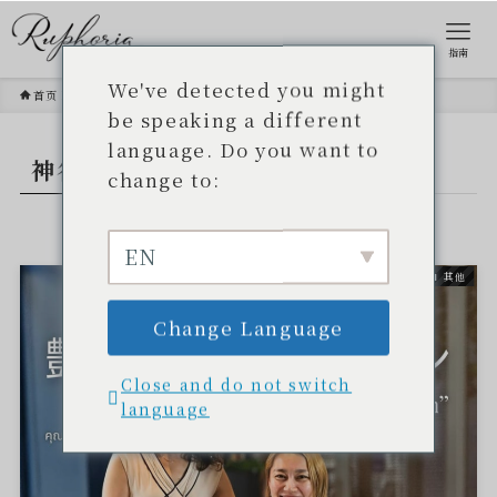
指南
We've detected you might
首页
神谷理惠
be speaking a different
language. Do you want to
神谷理惠
- TAG -.
change to:
EN
其他
Change Language
Close and do not switch
language