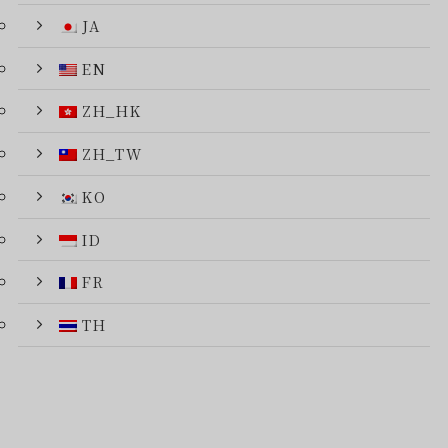
JA
EN
ZH_HK
ZH_TW
KO
ID
FR
TH