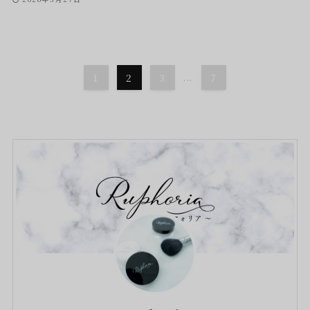
1
2
3
...
7