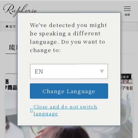
指南
We've detected you might
首页
琉球朝日广播公司
be speaking a different
language. Do you want to
琉球朝日广播公司
- TAG -.
change to:
EN
最新信息
Change Language
Close and do not switch
language