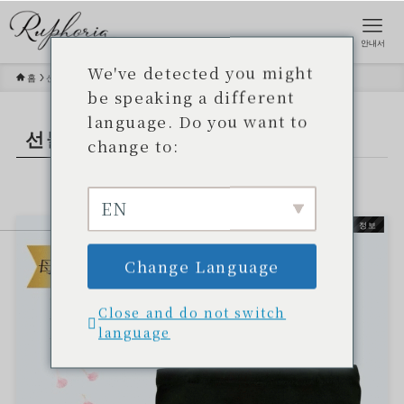
안내서
We've detected you might
홈
선물 세트
be speaking a different
language. Do you want to
선물 세트
- tag -
change to:
EN
최신 정보
Change Language
Close and do not switch
language