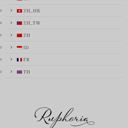
ZH_HK
ZH_TW
ZH
ID
FR
TH