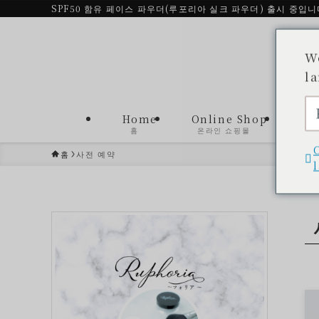
SPF50 함유 페이스 파우더(루포리아 실크 파우더) 출시 중입니
W
l
Home
Online Shop
제품
홈
온라인 쇼핑몰
제품
홈
사전 예약