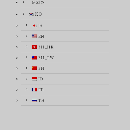
문의처
KO
JA
EN
ZH_HK
ZH_TW
ZH
ID
FR
TH