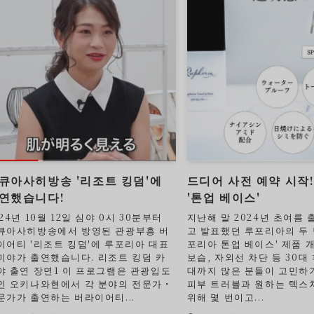
큐아사히방송 '리조트 킹덤'에
드디어 사전 예약 시작
연했습니다!
'톤업 베이스'
024년 10월 12일 심야 0시 30분부터
지난해 말 2024년 초여름 
큐아사히방송에서 방영된 관광부흥 버
고 발표했던 루포리아의 두 
이어티 '리조트 킹덤'에 루포리아 대표
포리아 톤업 베이스' 제품 개
미야가 출연했습니다. 리조트 킹덤 카
보습, 자외선 차단 등 30대
야 출연 장면1 이 프로그램은 관광입도
대까지 많은 분들이 고민하
인 오키나와현에서 각 분야의 전문가・
피부 트러블과 원하는 텍스
문가가 출연하는 버라이어티...
위해 몇 번이고...