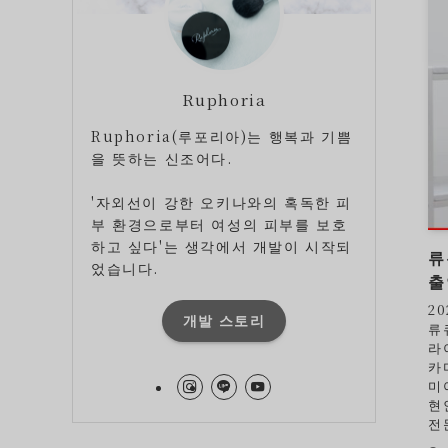
Ruphoria
Ruphoria(루포리아)는 행복과 기쁨
을 뜻하는 신조어다.
'자외선이 강한 오키나와의 혹독한 피
부 환경으로부터 여성의 피부를 보호
하고 싶다'는 생각에서 개발이 시작되
류
었습니다.
출
2
개발 스토리
류
라
카
미
현
전