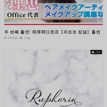
두 번째 출연! 琉球朝日放送【리조트 킹덤】출연
2025년 1월 22일
기타