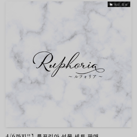
최신 정보
4/6까지‼︎】루포리아 선물 세트 판매