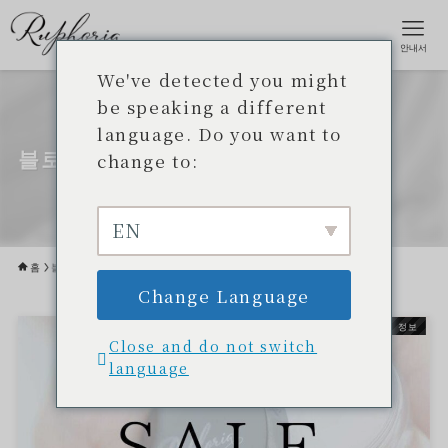
안내서
We've detected you might
be speaking a different
language. Do you want to
블로그
change to:
EN
홈
블로그
Change Language
최신 정보
Close and do not switch
language